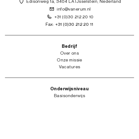
Edisonweg 1a, 3404 LA IJsselstein, Nederland
info@vanerum.nl
+31 (0)30 212 20 10
Fax: +31 (0)30 212 20 11
Bedrijf
Over ons
Onze missie
Vacatures
Onderwijsniveau
Basisonderwijs
Kleuterschool
Secundair Onderwijs
Hoger onderwijs
Nuttige links