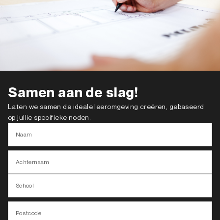
Samen aan de slag!
Laten we samen de ideale leeromgeving creëren, gebaseerd
op jullie specifieke noden.
Naam
Achternaam
School
Postcode