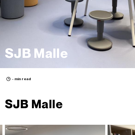
SJB Malle
- min read
SJB Malle