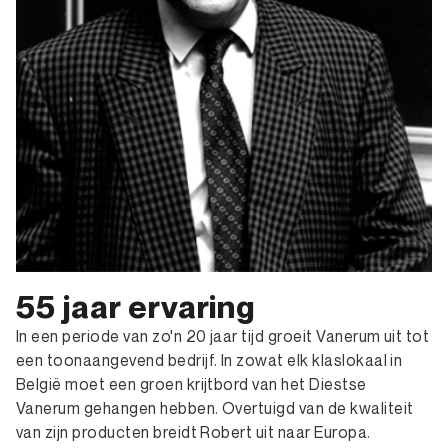
55 jaar ervaring
In een periode van zo'n 20 jaar tijd groeit Vanerum uit tot
een toonaangevend bedrijf. In zowat elk klaslokaal in
België moet een groen krijtbord van het Diestse
Vanerum gehangen hebben. Overtuigd van de kwaliteit
van zijn producten breidt Robert uit naar Europa.