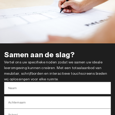
Samen aan de slag?
Vertel ons uw specifieke noden zodat we samen uw ideale
leeromgeving kunnen creëren. Met een totaalaanbod van
meubilair, schrijfborden en interactieve touchscreens bieden
wij oplossingen voor elke ruimte.
Naam
Achternaam
School