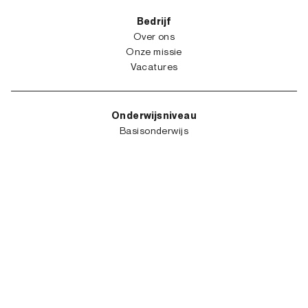
Bedrijf
Over ons
Onze missie
Vacatures
Onderwijsniveau
Basisonderwijs
Kleuterschool
Secundair Onderwijs
Hoger onderwijs
Nuttige links
Veelgestelde vragen
Contact
Downloads
Facebook
Linkedin
Instagram