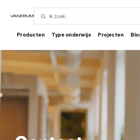
Skip
to
main
content
Producten
Type onderwijs
Projecten
Blo